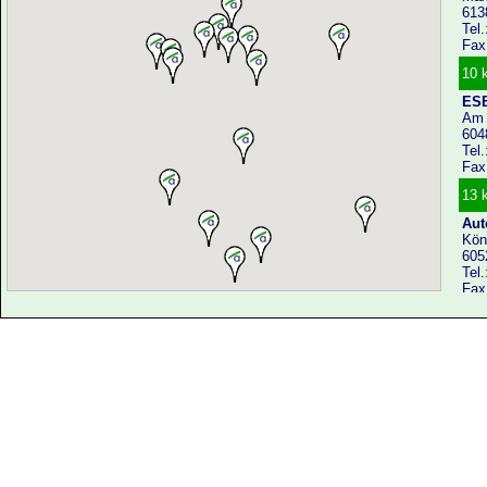
613
Tel
Fax
10 
ESB
Am
604
Tel
Fax
13 
Aut
Köni
605
Tel
Fax
13 
Aut
Spr
630
Tel
Fax
16 
Rei
Sil