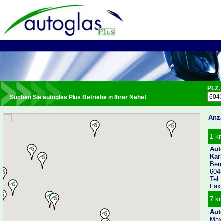
PLZ,
Suchen Sie autoglas Plus Betriebe in Ihrer Nähe!
Anza
1 k
Aut
Kar
Ber
604
Tel
Fax
7 k
Aut
Max